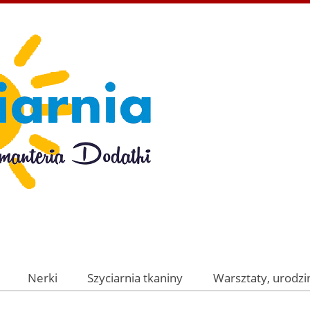
Nerki
Szyciarnia tkaniny
Warsztaty, urodzin