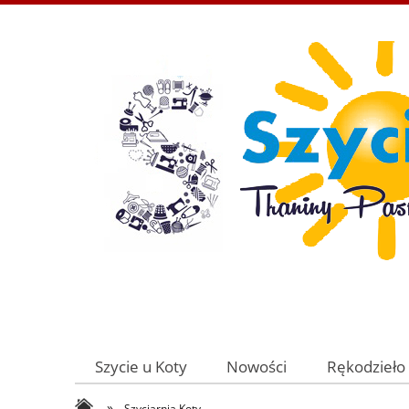
Szycie u Koty
Nowości
Rękodzieło
»
Szyciarnia Koty