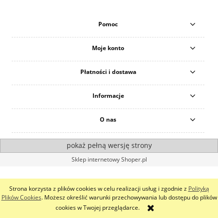
Pomoc
Moje konto
Płatności i dostawa
Informacje
O nas
pokaż pełną wersję strony
Sklep internetowy Shoper.pl
Strona korzysta z plików cookies w celu realizacji usług i zgodnie z
Polityką
Plików Cookies
. Możesz określić warunki przechowywania lub dostępu do plików
cookies w Twojej przeglądarce.