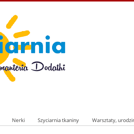
Nerki
Szyciarnia tkaniny
Warsztaty, urodzin