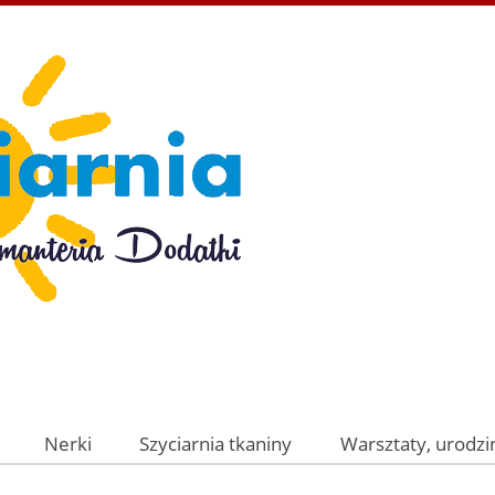
Nerki
Szyciarnia tkaniny
Warsztaty, urodzin