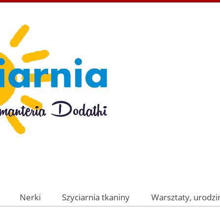
Nerki
Szyciarnia tkaniny
Warsztaty, urodzin