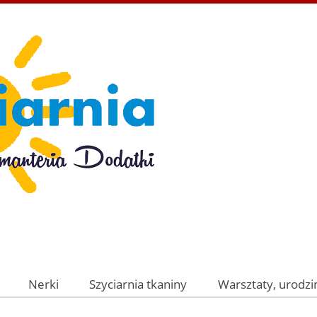
Nerki
Szyciarnia tkaniny
Warsztaty, urodzin